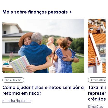
Mais sobre finanças pessoais
Vida e família
Crédito Habit
Como ajudar filhos e netos sem pôr a
Taxa mis
reforma em risco?
represen
créditos
Natacha Figueiredo
Sílvia Dias