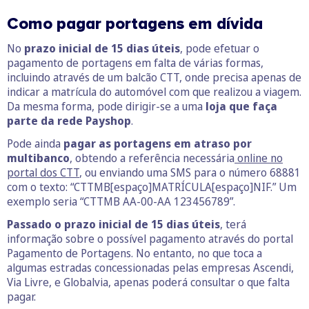
Como pagar portagens em dívida
No
prazo inicial de 15 dias úteis
, pode efetuar o
pagamento de portagens em falta de várias formas,
incluindo através de um balcão CTT, onde precisa apenas de
indicar a matrícula do automóvel com que realizou a viagem.
Da mesma forma, pode dirigir-se a uma
loja que faça
parte da rede Payshop
.
Pode ainda
pagar as portagens em atraso por
multibanco
, obtendo a referência necessária
online no
portal dos CTT
, ou enviando uma SMS para o número 68881
com o texto: “CTTMB[espaço]MATRÍCULA[espaço]NIF.” Um
exemplo seria “CTTMB AA-00-AA 123456789”.
Passado o prazo inicial de 15 dias úteis
, terá
informação sobre o possível pagamento através do portal
Pagamento de Portagens. No entanto, no que toca a
algumas estradas concessionadas pelas empresas Ascendi,
Via Livre, e Globalvia, apenas poderá consultar o que falta
pagar.