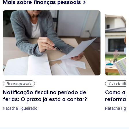
Mais sobre finanças pessoais
Finanças pessoais
Vida e família
Notificação fiscal no período de
Como aju
férias: O prazo já está a contar?
reforma 
Natacha Figueiredo
Natacha Figu