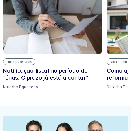
Finanças pessoais
Vida e família
Notificação fiscal no período de
Como aju
férias: O prazo já está a contar?
reforma 
Natacha Figueiredo
Natacha Figu