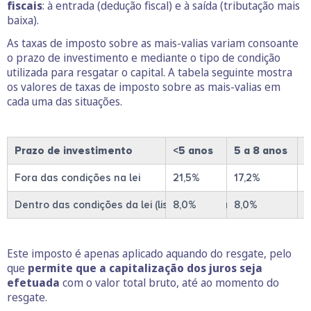
fiscais
: à entrada (dedução fiscal) e à saída (tributação mais
baixa).
As taxas de imposto sobre as mais-valias variam consoante
o prazo de investimento e mediante o tipo de condição
utilizada para resgatar o capital. A tabela seguinte mostra
os valores de taxas de imposto sobre as mais-valias em
cada uma das situações.
Prazo de investimento
<5 anos
5 a 8 anos
>
Fora das condições na lei
21,5%
17,2%
8
Dentro das condições da lei (listadas acima)
8,0%
8,0%
Este imposto é apenas aplicado aquando do resgate, pelo
que
permite que a capitalização dos juros seja
efetuada
com o valor total bruto, até ao momento do
resgate.