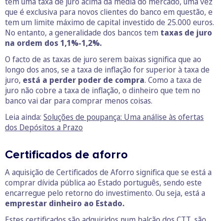
tem uma taxa de juro acima da média do mercado, uma vez
que é exclusiva para novos clientes do banco em questão, e
tem um limite máximo de capital investido de 25.000 euros.
No entanto, a generalidade dos bancos tem
taxas de juro
na ordem dos 1,1%-1,2%.
O facto de as taxas de juro serem baixas significa que ao
longo dos anos, se a taxa de inflação for superior à taxa de
juro,
está a perder poder de compra
. Como a taxa de
juro não cobre a taxa de inflação, o dinheiro que tem no
banco vai dar para comprar menos coisas.
Leia ainda:
Soluções de poupança: Uma análise às ofertas
dos Depósitos a Prazo
Certificados de aforro
A aquisição de Certificados de Aforro significa que se está a
comprar dívida pública ao Estado português, sendo este
encarregue pelo retorno do investimento. Ou seja, está a
emprestar dinheiro ao Estado.
Estes certificados são adquiridos num balcão dos CTT, são