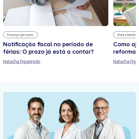
Finanças pessoais
Vida e família
Notificação fiscal no período de
Como aju
férias: O prazo já está a contar?
reforma 
Natacha Figueiredo
Natacha Figu