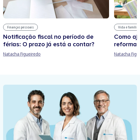
Finanças pessoais
Vida e família
Notificação fiscal no período de
Como aju
férias: O prazo já está a contar?
reforma 
Natacha Figueiredo
Natacha Figu