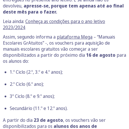
devolveu,
apresse-se, porque tem apenas até ao final
deste mês para o fazer.
Leia ainda:
Conheça as condições para o ano letivo
2023/2024
Assim, segundo informa a
plataforma Mega
– “Manuais
Escolares GrAtuitos” -, os vouchers para aquisição de
manuais escolares gratuitos vão começar a ser
disponibilizados a partir do próximo dia
16 de agosto
para
os alunos do:
1.º Ciclo (2.º, 3.º e 4.º anos);
2.º Ciclo (6.º ano);
3º Ciclo (8.º e 9.º anos);
Secundário (11.º e 12.º anos).
A partir do dia
23 de agosto
, os vouchers vão ser
disponibilizados para os
alunos dos anos de