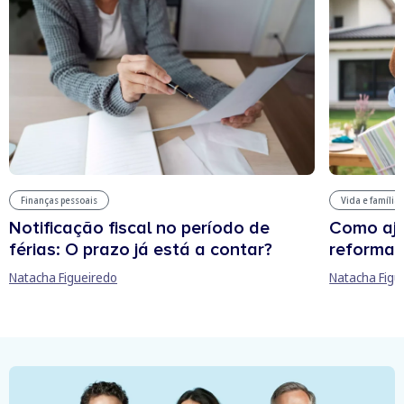
Finanças pessoais
Vida e família
Notificação fiscal no período de
Como aju
férias: O prazo já está a contar?
reforma 
Natacha Figueiredo
Natacha Figu