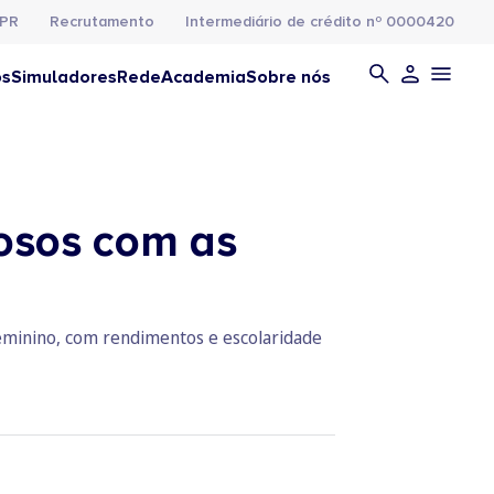
PR
Recrutamento
Intermediário de crédito nº 0000420
os
Simuladores
Rede
Academia
Sobre nós
osos com as
feminino, com rendimentos e escolaridade