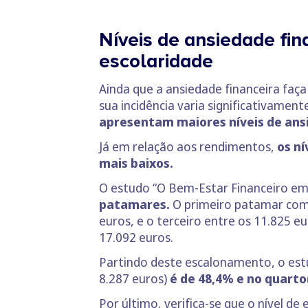
Níveis de ansiedade fi
escolaridade
Ainda que a ansiedade financeira faç
sua incidência varia significativamen
apresentam maiores níveis de a
Já em relação aos rendimentos,
os n
mais baixos.
O estudo “O Bem-Estar Financeiro e
patamares.
O primeiro patamar comp
euros, e o terceiro entre os 11.825 e
17.092 euros.
Partindo deste escalonamento, o est
8.287 euros)
é de 48,4% e no quarto
Por último, verifica-se que o nível d