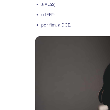
a
ACSS
;
o
IEFP
;
por fim, a
DGE
.