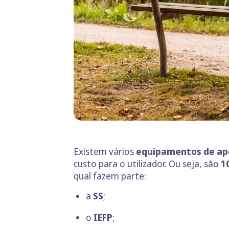
Existem vários
equipamentos de apo
custo para o utilizador. Ou seja, são
1
qual fazem parte:
a
SS
;
o
IEFP
;