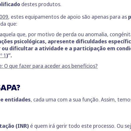
lificado
destes produtos.
2009
, estes equipamentos de apoio são apenas para as
p
inda que:
 aquela que, por motivo de perda ou anomalia, congénit
nções psicológicas, apresente dificuldades específi
r ou dificultar a atividade e a participação em con
º 1
)”.
e: O que fazer para aceder aos benefícios?
SAPA?
de entidades
, cada uma com a sua função. Assim, temo
itação (INR)
é quem irá gerir todo este processo. Ou sej