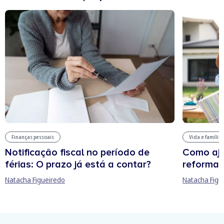
Finanças pessoais
Vida e família
Notificação fiscal no período de
Como aju
férias: O prazo já está a contar?
reforma 
Natacha Figueiredo
Natacha Figu