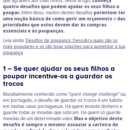
que agradem aos mais novos, neste artigo,
conheça
quatro desafios que podem ajudar os seus filhos a
poupar.
Além disso, muitos destes desafios
permitem ter
uma noção básica de como gerir um orçamento
e
das
prioridades que estes devem dar às compras
essenciais e às poupanças.
Leia ainda:
Desafios de poupança: Descubra quais são os
mais populares e se são boas soluções para aumentar a sua
poupança
1 – Se quer ajudar os seus filhos a
poupar incentive-os a guardar os
trocos
Mundialmente conhecido como “
spare change challenge
” ou,
em português, o desafio de guardar os trocos é um hábito
em muitas casas portuguesas. Há quem levante dinheiro e
guarde todas as moedas que sobram. Há quem só guarde
moedas de um determinado valor.
Mas o objetivo deste
desafio é sempre o mesmo: esvaziar a carteira de