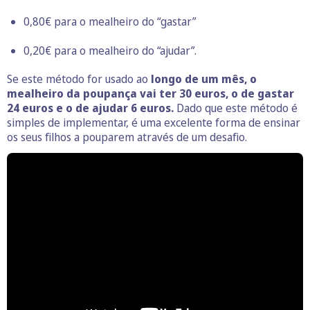
0,80€ para o mealheiro do “gastar”
0,20€ para o mealheiro do “ajudar”.
Se este método for usado ao
longo de um mês,
o
mealheiro da poupança vai ter 30 euros, o de gastar
24 euros e o de ajudar 6 euros.
Dado que este método é
simples de implementar, é uma excelente forma de ensinar
os seus filhos a pouparem através de um desafio.