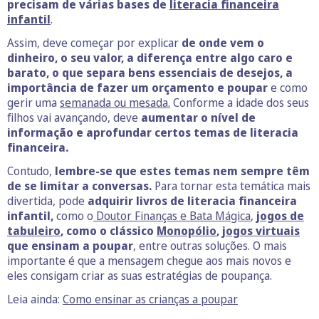
precisam de várias bases de
literacia financeira
infantil
.
Assim, deve começar por explicar
de onde vem o
dinheiro, o seu valor, a diferença entre algo caro e
barato, o que separa bens essenciais de desejos,
a
importância de fazer um orçamento e poupar
e como
gerir uma
semanada ou mesada.
Conforme a idade dos seus
filhos vai avançando, deve
aumentar o nível de
informação e aprofundar certos temas de literacia
financeira.
Contudo,
lembre-se que estes temas nem sempre têm
de se limitar a conversas.
Para tornar esta temática mais
divertida, pode
adquirir livros de literacia financeira
infantil,
como o
Doutor Finanças e Bata Mágica
,
jogos de
tabuleiro
, como o clássico
Monopólio
,
jogos virtuais
que ensinam a poupar
, entre outras soluções. O mais
importante é que a mensagem chegue aos mais novos e
eles consigam criar as suas estratégias de poupança.
Leia ainda:
Como ensinar as crianças a poupar