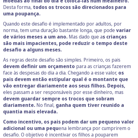
moedas ao final do dia e colocá-las num mealheiro.
Desta forma,
todos os trocos são direcionados para
uma poupança.
Quando este desafio é implementado por adultos, por
norma, tem uma duração bastante longa, que pode
variar
de vários meses a um ano.
Mas dado que a
s crianças
são mais impacientes, pode reduzir o tempo deste
desafio a alguns meses.
As regras deste desafio são simples. Primeiro, os pais
devem definir um orçamento
para as crianças fazerem
face às despesas do dia a dia. Chegando a esse valor,
os
pais devem então estipular qual é o montante que
vão entregar diariamente aos seus filhos. Depois,
eles passam a ser responsáveis por esse dinheiro, mas
devem guardar sempre os trocos que sobram
diariamente.
No final,
ganha quem tiver reunido a
quantia mais elevada.
Como incentivo, os pais podem dar um pequeno valor
adicional ou uma pequ
ena lembrança por cumprirem o
desafio. O objetivo é incentivar os filhos a pouparem