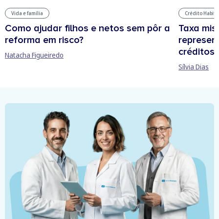
Vida e família
Crédito Habit
Como ajudar filhos e netos sem pôr a
Taxa mis
reforma em risco?
represen
créditos
Natacha Figueiredo
Sílvia Dias