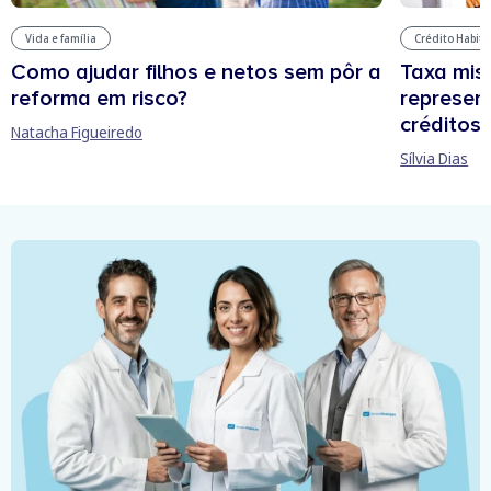
Vida e família
Crédito Habit
Como ajudar filhos e netos sem pôr a
Taxa mis
reforma em risco?
represen
créditos
Natacha Figueiredo
Sílvia Dias