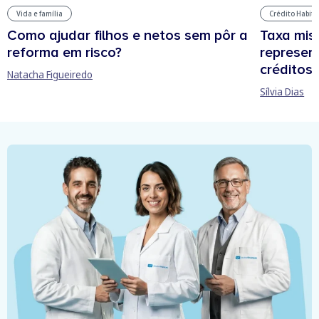
Vida e família
Crédito Habit
Como ajudar filhos e netos sem pôr a
Taxa mis
reforma em risco?
represen
créditos
Natacha Figueiredo
Sílvia Dias