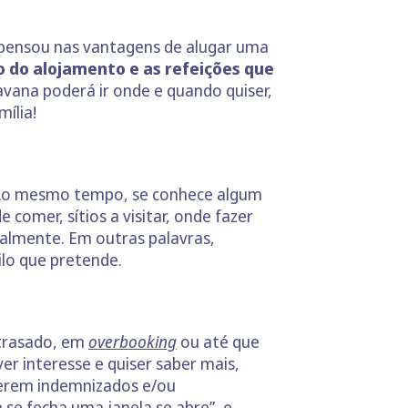
 pensou nas vantagens de alugar uma
o do alojamento e as refeições que
avana poderá ir onde e quando quiser,
ília!
Ao mesmo tempo, se conhece algum
comer, sítios a visitar, onde fazer
calmente. Em outras palavras,
ilo que pretende.
atrasado, em
overbooking
ou até que
er interesse e quiser saber mais,
serem indemnizados e/ou
se fecha uma janela se abre”, e