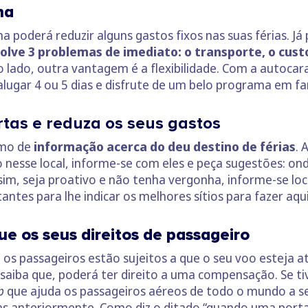
na
oderá reduzir alguns gastos fixos nas suas férias. Já
olve 3 problemas de imediato: o transporte, o cust
o lado, outra vantagem é a flexibilidade. Com a autocar
lugar 4 ou 5 dias e disfrute de um belo programa em fam
rtas e reduza os seus gastos
imo de
informação acerca do deu destino de férias
. 
nesse local, informe-se com eles e peça sugestões: onde 
ssim, seja proativo e não tenha vergonha, informe-se lo
ntes para lhe indicar os melhores sítios para fazer aqu
que
os seus direitos de passageiro
os passageiros estão sujeitos a que o seu voo esteja 
saiba que, poderá ter direito a uma compensação. Se tiv
up
que ajuda os passageiros aéreos de todo o mundo a 
s anteriormente. Como diz o ditado “quando uma porta 