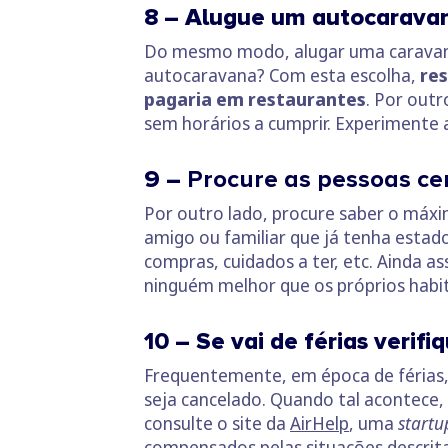
8 – Alugue um autocarava
Do mesmo modo, alugar uma caravana p
autocaravana? Com esta escolha,
res
pagaria em restaurantes
. Por outr
sem horários a cumprir. Experimente a
9 –
Procure as pessoas ce
Por outro lado, procure saber o máx
amigo ou familiar que já tenha estado 
compras, cuidados a ter, etc. Ainda a
ninguém melhor que os próprios habita
10 – Se vai de férias verifi
Frequentemente, em época de férias, 
seja cancelado. Quando tal acontece, 
consulte o site da
AirHelp
, uma
start
compensados pelas situações descrita