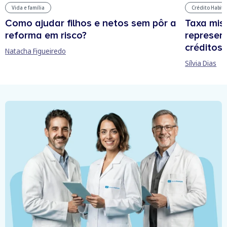
Vida e família
Crédito Habit
Como ajudar filhos e netos sem pôr a
Taxa mis
reforma em risco?
represen
créditos
Natacha Figueiredo
Sílvia Dias