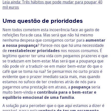
Leia ainda: Três hábitos que pode mudar para poupar 40
mil euros
Uma questão de prioridades
Nem todos cometem esta incoerência face ao gasto de
refeições fora de casa. Mas será que não há mesmo
nenhuma despesa que consigamos cortar para
aumentar
a nossa poupança
? Parece-nos que há uma necessidade
de
reestabelecer prioridades
nos nossos consumos. É
legítimo querer ter uma vida com pequenos prazeres e que
se traduzam em bem-estar. Mas será que a poupança que
não pode vir a traduzir-se em maior bem-estar do que o
café que se toma na rua? Se pensarmos no curto prazo é
evidente que o prazer imediato sacia mais, mas quando
estamos no sufoco de ter credores atrás de nós para
pagarmos uma prestação em atraso, a
poupança
seria
muito bem-vinda e
contribuía para o bem-estar e
equilíbrio emocional de uma família
.
A solução para perceber que o que aqui estamos a dizer é
possível, passa pela
urgência de ter um orçamento