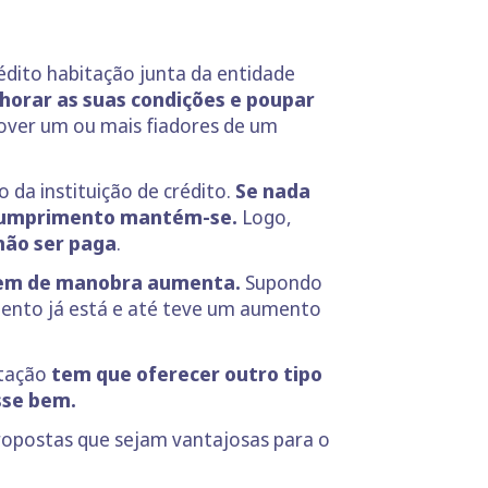
rédito habitação junta da entidade
orar as suas condições e poupar
over um ou mais fiadores de um
 da instituição de crédito.
Se nada
incumprimento mantém-se.
Logo,
 não ser paga
.
argem de manobra aumenta.
Supondo
mento já está e até teve um aumento
itação
tem que oferecer outro tipo
sse bem.
ropostas que sejam vantajosas para o