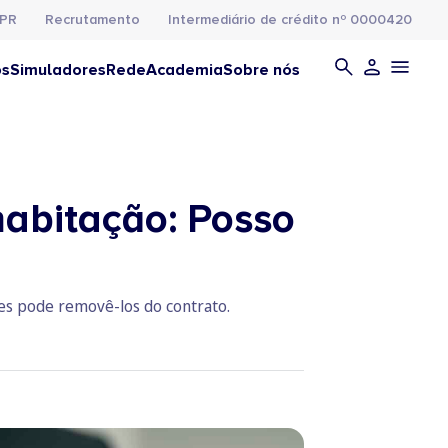
PR
Recrutamento
Intermediário de crédito nº 0000420
os
Simuladores
Rede
Academia
Sobre nós
 habitação: Posso
es pode removê-los do contrato.