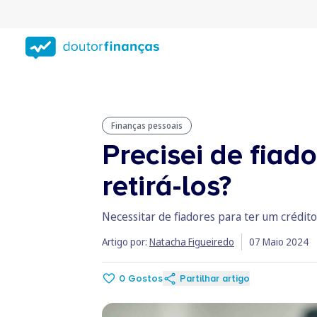
Saltar
para
conteúdo
principal
Finanças pessoais
Precisei de fiad
retirá-los?
Necessitar de fiadores para ter um crédi
Artigo por:
Natacha Figueiredo
07 Maio 2024
0
Gostos
Partilhar artigo