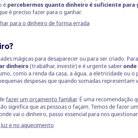
o é
percebermos quanto dinheiro é suficiente para g
que é preciso fazer para o ganhar.
lhar para o dinheiro de forma errada
iro?
dades mágicas para desaparecer ou para ser criado. Pa
r dinheiro
(trabalhar, investir) e é urgente saber
onde 
sumo, como a renda da casa, a água, a eletricidade ou 
 pequenas despesas que quando somadas representam vá
 de
fazer um orçamento familiar
. É uma recomendação q
 não significa que as pessoas o façam. Temos de fazer
nde vai o dinheiro, passo essencial para nos question
 luz e no aquecimento