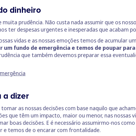
do dinheiro
de muita prudência. Não custa nada assumir que os noss
s ter despesas urgentes e inesperadas que acabam por 
 nossas vidas e as nossas emoções temos de acumular 
r um fundo de emergência e temos de poupar para
 prudência que também devemos preparar essa eventua
emergência
a dizer
omar as nossas decisões com base naquilo que achamos
ões que têm um impacto, maior ou menor, nas nossas vi
mar boas decisões. E é necessário assumirmo-nos como 
er e temos de o encarar com frontalidade.