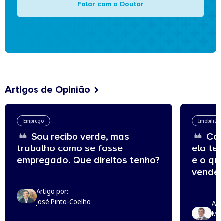
Falar com o Doutor
Artigos de Opinião
Emprego
Imobiliár
Sou recibo verde, mas
Com
trabalho como se fosse
ela te
empregado. Que direitos tenho?
e o q
vende
Artigo por:
José Pinto-Coelho
Art
Mi