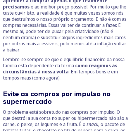
aprender a comprar apenas o que realmente
precisamos
e ao melhor preço possível. Por muito que lhe
custe ouvir isto, a realidade é que muitas vezes somos nós
que destruímos o nosso próprio orçamento. E não é com as
compras necessárias. Essas vai ter de continuar a fazer. E
mesmo aí, pode ter de puxar pela criatividade (não é
nenhum drama) e substituir alguns ingredientes mais caros
por outros mais acessíveis, pelo menos até a inflação voltar
a baixar.
Lembre-se sempre de que o equilíbrio financeiro da nossa
família está dependente da forma
como reagimos às
circunstâncias à nossa volta
. Em tempos bons e em
tempos maus (como agora).
Evite as compras por impulso no
supermercado
O problema está sobretudo nas compras por impulso. O
que destrói a sua conta no super ou hipermercado não são a
carne, o peixe, os legumes e a fruta. É o
snack
, o pacote de
batatas fritas, o chocolate na fila de espera para a caixa, os