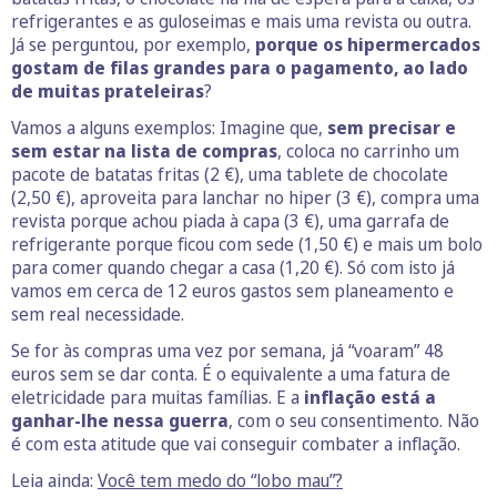
refrigerantes e as guloseimas e mais uma revista ou outra.
Já se perguntou, por exemplo,
porque os hipermercados
gostam de filas grandes para o pagamento, ao lado
de muitas prateleiras
?
Vamos a alguns exemplos: Imagine que,
sem precisar e
sem estar na lista de compras
, coloca no carrinho um
pacote de batatas fritas (2 €), uma tablete de chocolate
(2,50 €), aproveita para lanchar no hiper (3 €), compra uma
revista porque achou piada à capa (3 €), uma garrafa de
refrigerante porque ficou com sede (1,50 €) e mais um bolo
para comer quando chegar a casa (1,20 €). Só com isto já
vamos em cerca de 12 euros gastos sem planeamento e
sem real necessidade.
Se for às compras uma vez por semana, já “voaram” 48
euros sem se dar conta. É o equivalente a uma fatura de
eletricidade para muitas famílias. E a
inflação está a
ganhar-lhe nessa guerra
, com o seu consentimento. Não
é com esta atitude que vai conseguir combater a inflação.
Leia ainda:
Você tem medo do “lobo mau”?