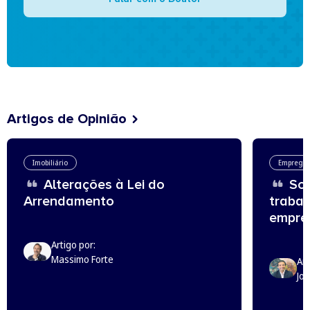
Artigos de Opinião
Imobiliário
Emprego
Alterações à Lei do
Sou
Arrendamento
trabal
empreg
Artigo por:
Massimo Forte
Art
Jo