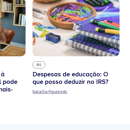
IRS
 à
Despesas de educação: O
l pode
que posso deduzir no IRS?
mais-
Natacha Figueiredo