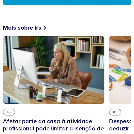
Mais sobre irs
IRS
IRS
Afetar parte da casa à atividade
Despesas
profissional pode limitar a isenção de
deduzir n