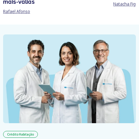
mais-valias
Natacha Figu
Rafael Afonso
Crédito Habitação