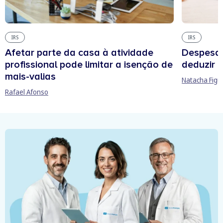
IRS
IRS
Afetar parte da casa à atividade
Despesas
profissional pode limitar a isenção de
deduzir n
mais-valias
Natacha Figu
Rafael Afonso