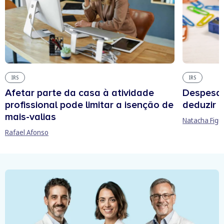
IRS
IRS
Afetar parte da casa à atividade
Despesas
profissional pode limitar a isenção de
deduzir n
mais-valias
Natacha Figu
Rafael Afonso