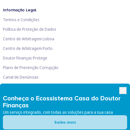
Informação Legal
Termos e Condições
Política de Proteção de Dados
Centro de Arbitragem Lisboa
Centro de Arbitragem Porto
Doutor Finanças Protege
Plano de Prevenção Corrupção
Canal de Denúncias
Livro de Reclamações
Conheça o Ecossistema Casa do Doutor
Finanças
Um serviço integrado, com todas as soluções para a sua casa
Doutor Finanças, Lda
©
2026
Saiba mais