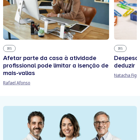
IRS
IRS
Afetar parte da casa à atividade
Despesas
profissional pode limitar a isenção de
deduzir n
mais-valias
Natacha Figu
Rafael Afonso