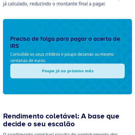
já calculado, reduzindo o montante final a pagar.
Precisa de folga para pagar o acerto de
IRS
Consolide os seus créditos e poupe dezenas ou mesmo
centenas de euros.
Poupe já no próximo mês
Rendimento coletável: A base que
decide o seu escalão
O
rendimento coletável
resulta do englobamento dos