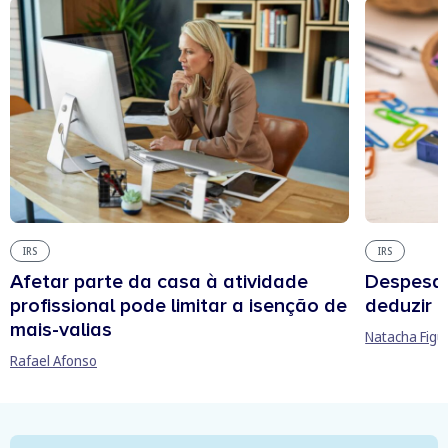
IRS
IRS
Afetar parte da casa à atividade
Despesas
profissional pode limitar a isenção de
deduzir n
mais-valias
Natacha Figu
Rafael Afonso