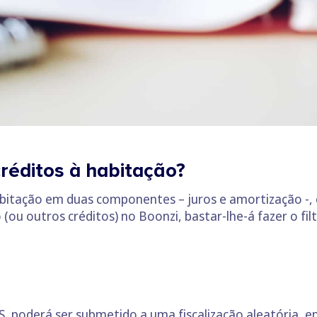
créditos à habitação?
habitação em duas componentes – juros e amortização -
(ou outros créditos) no Boonzi, bastar-lhe-á fazer o fil
, poderá ser submetido a uma fiscalização aleatória, e