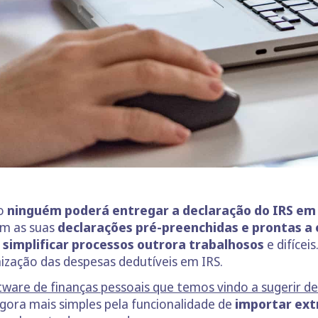
no
ninguém poderá entregar a declaração do IRS em
om as suas
declarações pré-preenchidas e prontas a
 simplificar
processos outrora trabalhosos
e difícei
nização das despesas dedutíveis em IRS.
tware de finanças pessoais que temos vindo a sugerir 
gora mais simples pela funcionalidade de
importar ext