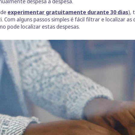
anualmente despesa a despesa.
pode
experimentar gratuitamente durante 30 dias
),
 Com alguns passos simples é fácil filtrar e localizar a
mo pode localizar estas despesas.