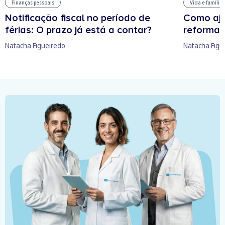
Finanças pessoais
Vida e família
Notificação fiscal no período de
Como aju
férias: O prazo já está a contar?
reforma 
Natacha Figueiredo
Natacha Figu