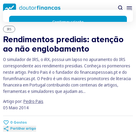
Saltar
possível enquanto utilizador do portal Doutor Finanças e
para
personalizar conteúdos e anúncios.
Saiba mais sobre as
conteúdo
funcionalidades dos cookies
aqui
.
principal
Respeitamos a sua privacidade e estamos comprometidos com
Confirmar seleção
a transparência no uso de cookies no nosso website. Não
IRS
Rejeitar cookies
recolhemos, processamos ou armazenamos quaisquer dados
Rendimentos prediais: atenção
pessoais através de cookies durante a navegação normal no
ao não englobamento
nosso website.
Os cookies utilizados no nosso website são limitados a cookies
O simulador de IRS, o iRX, possui um lapso no apuramento do IRS
essenciais e funcionais que melhoram o desempenho do site e
correspondente aos rendimento presidias. Conheça os pormenores
a experiência do utilizador. Estes cookies não contêm
neste artigo. Pedro Pais é o fundador do financaspessoais.pt e do
informações pessoalmente identificáveis e não rastreiam a
forumfinancas.pt. O Pedro é um dos maiores promotores de literacia
sua atividade fora do nosso site. Conheça a nossa
Política de
financeira em Portugal contribuindo com centenas de artigos,
Privacidade
ferramentas e simuladores que ajudam as...
O business.safety.google usa cookies da Google para oferecer
os respetivos serviços, melhorar a qualidade destes e analisar
Artigo por:
Pedro Pais
o tráfego.
Saiba mais.
05 Maio 2014
Cookies estritamente necessários
Sempre ativos
Cookies para 
Cookies para estatística
0
Gostos
Cookies para
Cookies para marketing e personalização
Partilhar artigo