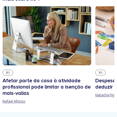
IRS
IRS
Afetar parte da casa à atividade
Despesas
profissional pode limitar a isenção de
deduzir n
mais-valias
Natacha Figu
Rafael Afonso