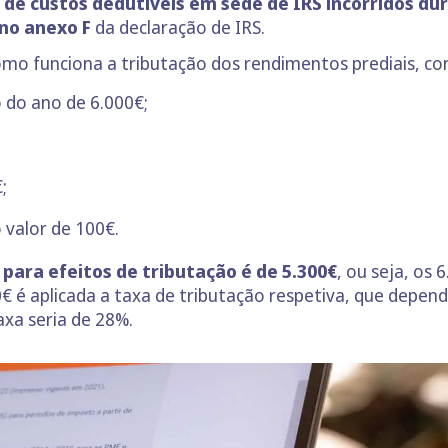
 de custos dedutíveis em sede de IRS incorridos du
 no anexo F
da declaração de IRS.
mo funciona a tributação dos rendimentos prediais, co
 do ano de 6.000€;
;
 valor de 100€.
 para efeitos de tributação é de 5.300€
, ou seja, os
00€ é aplicada a taxa de tributação respetiva, que depen
axa seria de 28%.