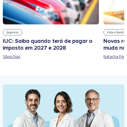
Impostos
Vida e família
IUC: Saiba quando terá de pagar o
Novas re
imposto em 2027 e 2028
muda no
Sílvia Dias
Natacha Figu