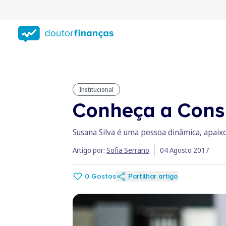
Saltar
para
conteúdo
principal
Institucional
Conheça a Consu
Susana Silva é uma pessoa dinâmica, apaix
Artigo por:
Sofia Serrano
04 Agosto 2017
0
Gostos
Partilhar artigo