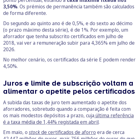
ponto percentual, estando a
taxa máxima fixada nos
3,50%
. Os prémios de permanência também são calculados
de forma diferente.
Do segundo ao quinto ano é de 0,5%, e do sexto ao décimo
(o prazo máximo desta série), é de 1%. Por exemplo, um
aforrador que tenha subscrito certificados em julho de
2018, vai ver a remuneração subir para 4,365% em julho de
2026.
No melhor cenário, os certificados da série E podem render
4,50%.
Juros e limite de subscrição voltam a
alimentar o apetite pelos certificados
A subida das taxas de juro tem aumentado o apetite dos
aforradores, sobretudo quando a comparação é feita com
os mais modestos depósitos a prazo, cuja
última referência
é a taxa média de 1,44% registada em abril
.
Em maio, o
stock
de certificados de aforro
era de cerca
42.447 milhões de euros, mais 756 milhões de euros do que