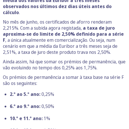
média dos valores da Euribor a três meses
observados nos últimos dez dias úteis antes do
cálculo
.
No mês de junho, os certificados de aforro renderam
2,215%. Com a subida agora registada,
a taxa de juro
aproxima-se do limite de 2,50% definido para a série
F
, a única atualmente em comercialização. Ou seja, num
cenário em que a média da Euribor a três meses seja de
2,51%, a taxa de juro deste produto trava nos 2,50%.
Ainda assim, há que somar os prémios de permanência, que
vão evoluindo no tempo dos 0,25% aos 1,75%.
Os prémios de permanência a somar à taxa base na série F
são os seguintes:
2.º ao 5.º ano:
0,25%
6.º ao 9.º ano:
0,50%
10.º e 11.º ano:
1%