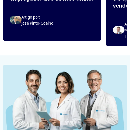
vende
Artigo por:
José Pinto-Coelho
Art
Mi
Th