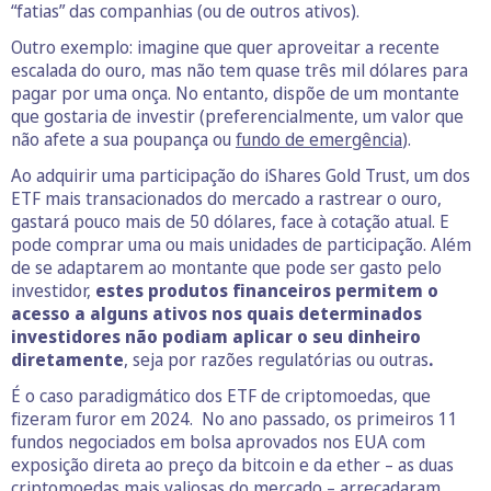
“fatias” das companhias (ou de outros ativos).
Outro exemplo: imagine que quer aproveitar a recente
escalada do ouro, mas não tem quase três mil dólares para
pagar por uma onça. No entanto, dispõe de um montante
que gostaria de investir (preferencialmente, um valor que
não afete a sua poupança ou
fundo de emergência
).
Ao adquirir uma participação do iShares Gold Trust, um dos
ETF mais transacionados do mercado a rastrear o ouro,
gastará pouco mais de 50 dólares, face à cotação atual. E
pode comprar uma ou mais unidades de participação. Além
de se adaptarem ao montante que pode ser gasto pelo
investidor,
estes produtos financeiros permitem o
acesso a alguns ativos nos quais determinados
investidores não podiam aplicar o seu dinheiro
diretamente
, seja por razões regulatórias ou outras
.
É o caso paradigmático dos ETF de criptomoedas, que
fizeram furor em 2024. No ano passado, os primeiros 11
fundos negociados em bolsa aprovados nos EUA com
exposição direta ao preço da bitcoin e da ether – as duas
criptomoedas mais valiosas do mercado – arrecadaram