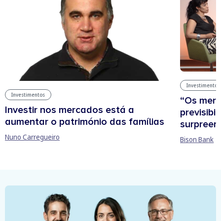
Investimentos
Investimentos
“Os mer
Investir nos mercados está a
previsibi
aumentar o património das famílias
surpree
Nuno Carregueiro
Bison Bank