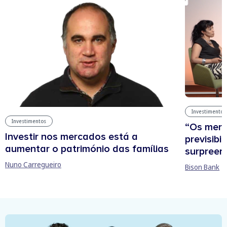
Investimentos
Investimentos
“Os mer
Investir nos mercados está a
previsibi
aumentar o património das famílias
surpree
Nuno Carregueiro
Bison Bank