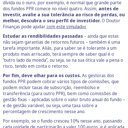
dívida ou o ouro, por exemplo, é normal que grande parte
dos fundos PPR comece no nível quatro. Assim,
antes de
investir, avalie a sua tolerância ao risco de perdas, ou
melhor, descubra o seu perfil de investidor.
O Doutor
Finanças pode ajudar
com este simulador.
Estudar as rendibilidades passadas
– ainda que estas
não sejam garantias de retornos futuros – também é uma
tarefa importante. Aliás, para saber se é tolerante a um
produto mais arriscado, terá sempre de saber qual é o
“outro lado da moeda”, ou seja, se na sua ótica vale a pena o
risco, tendo em conta o retorno.
Por fim, deve olhar para os custos.
As gestoras dos
fundos PPR podem cobrar vários tipos de comissões, que
podem incluir taxas de subscrição, reembolso e
transferência (para outro PPR), bem como comissões de
gestão fixas – aplicadas sobre o valor bruto anual do fundo –
e de gestão variável, ou seja, uma taxa sobre a
percentagem de crescimento nesse ano.
Por exemplo, se o fundo cresceu 10% nesse ano, passando
cada unidade de participação a valer 100 euros, e é aplicada