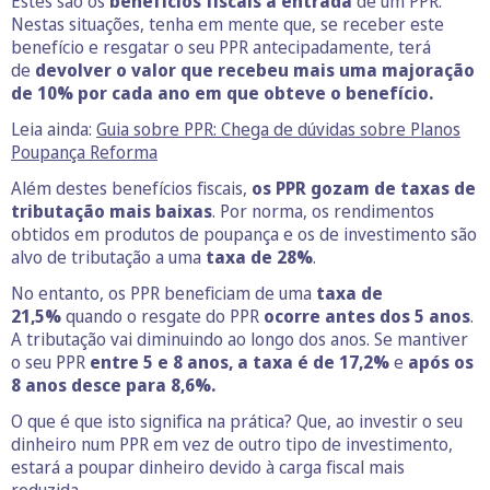
Estes são os
benefícios fiscais à entrada
de um PPR.
Nestas situações, tenha em mente que, se receber este
benefício e resgatar o seu PPR antecipadamente, terá
de
devolver o valor que recebeu mais uma majoração
de 10% por cada ano em que obteve o benefício.
Leia ainda:
Guia sobre PPR: Chega de dúvidas sobre Planos
Poupança Reforma
Além destes benefícios fiscais,
os PPR gozam de taxas de
tributação mais baixas
. Por norma, os rendimentos
obtidos em produtos de poupança e os de investimento são
alvo de tributação a uma
taxa de 28%
.
No entanto, os PPR beneficiam de uma
taxa de
21,5%
quando o resgate do PPR
ocorre antes dos 5 anos
.
A tributação vai diminuindo ao longo dos anos. Se mantiver
o seu PPR
entre 5 e 8 anos, a taxa é de 17,2%
e
após os
8 anos desce para 8,6%.
O que é que isto significa na prática? Que, ao investir o seu
dinheiro num PPR em vez de outro tipo de investimento,
estará a poupar dinheiro devido à carga fiscal mais
reduzida.