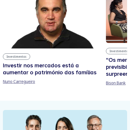
Investimentos
Investimentos
“Os mer
Investir nos mercados está a
previsibi
aumentar o património das famílias
surpree
Nuno Carregueiro
Bison Bank