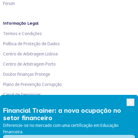
Fórum
Informação Legal
Termos e Condições
Política de Proteção de Dados
Centro de Arbitragem Lisboa
Centro de Arbitragem Porto
Doutor Finanças Protege
Plano de Prevenção Corrupção
Canal de Denúncias
Livro de Reclamações
Financial Trainer: a nova ocupação no
setor financeiro
Diferencie-se no mercado com uma certificação em Educação
Financeira
Doutor Finanças, Lda
©
2026