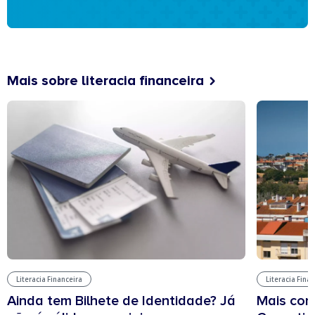
Mais sobre literacia financeira
Literacia Financeira
Literacia Fina
Ainda tem Bilhete de Identidade? Já
Mais cont