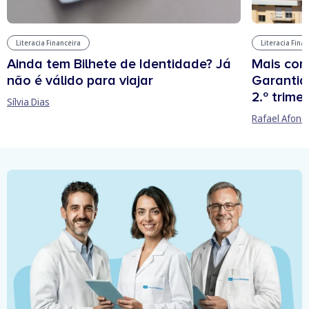
Literacia Financeira
Literacia Fina
Ainda tem Bilhete de Identidade? Já
Mais cont
não é válido para viajar
Garantia
2.º trime
Sílvia Dias
Rafael Afons