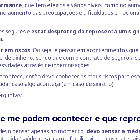
larmante
, que tem efeitos a vários níveis, como no aum
 no aumento das preocupações e dificuldades emocionais
os seguros e
estar desprotegido representa um signi
a.
r em riscos
. Ou seja, é pensar em acontecimentos qu
ei de dinheiro, sendo que com o contrato do seguro a s
essidades através de indemnizações.
contece, então devo conhecer os meus riscos para esco
dar caso algo aconteça (em caso de sinistro).
erguntas:
que me podem acontecer e que repr
o devo pensar apenas no momento,
devo pensar a médi
tegida (saúde, casa, carro, família, vida, bens materiai