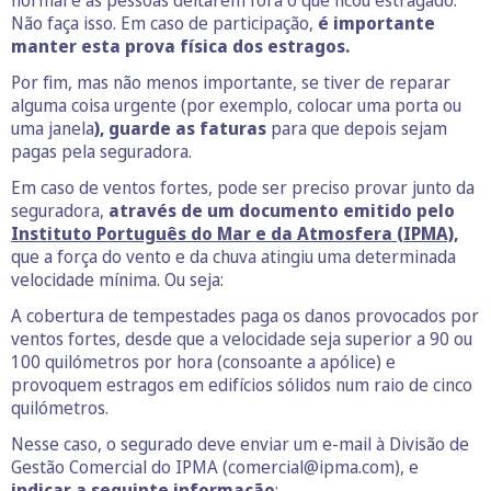
normal é as pessoas deitarem fora o que ficou estragado.
Não faça isso. Em caso de participação,
é importante
manter esta prova física dos estragos.
Por fim, mas não menos importante, se tiver de reparar
alguma coisa urgente (por exemplo, colocar uma porta ou
uma janela
), guarde as faturas
para que depois sejam
pagas pela seguradora.
Em caso de ventos fortes, pode ser preciso provar junto da
seguradora,
através de um documento emitido pelo
Instituto Português do Mar e da Atmosfera (IPMA),
que a força do vento e da chuva atingiu uma determinada
velocidade mínima. Ou seja:
A cobertura de tempestades paga os danos provocados por
ventos fortes, desde que a velocidade seja superior a 90 ou
100 quilómetros por hora (consoante a apólice) e
provoquem estragos em edifícios sólidos num raio de cinco
quilómetros.
Nesse caso, o segurado deve enviar um e-mail à Divisão de
Gestão Comercial do IPMA (comercial@ipma.com), e
indicar a seguinte informação
: