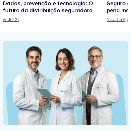
Dados, prevenção e tecnologia: O
Seguro d
futuro da distribuição seguradora
pena man
André Gil
Natacha Figu