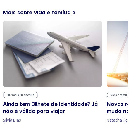
Mais sobre vida e família
Literacia Financeira
Vida e família
Ainda tem Bilhete de Identidade? Já
Novas re
não é válido para viajar
muda no
Sílvia Dias
Natacha Figu