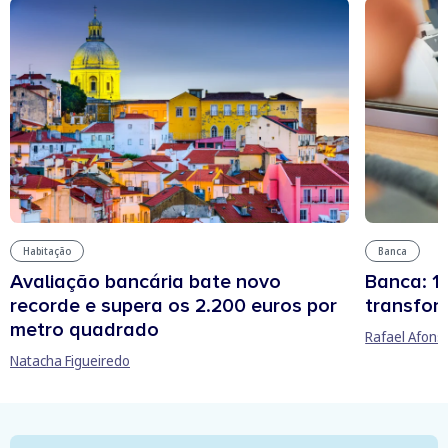
Habitação
Banca
Avaliação bancária bate novo
Banca: 15
recorde e supera os 2.200 euros por
transfor
metro quadrado
Rafael Afons
Natacha Figueiredo