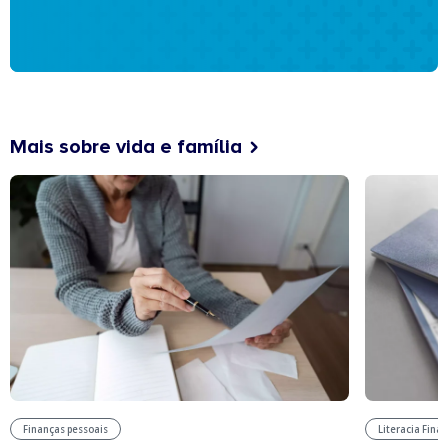
Mais sobre vida e família
Finanças pessoais
Literacia Fina