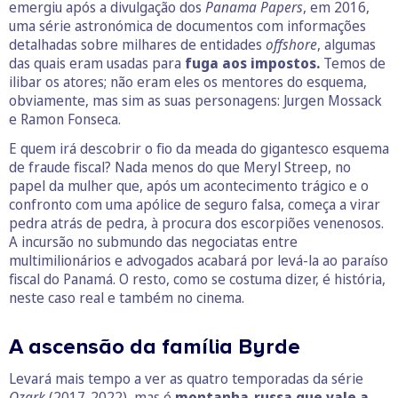
emergiu após a divulgação dos
Panama Papers
, em 2016,
uma série astronómica de documentos com informações
detalhadas sobre milhares de entidades
offshore
, algumas
das quais eram usadas para
fuga aos impostos.
Temos de
ilibar os atores; não eram eles os mentores do esquema,
obviamente, mas sim as suas personagens: Jurgen Mossack
e Ramon Fonseca.
E quem irá descobrir o fio da meada do gigantesco esquema
de fraude fiscal? Nada menos do que Meryl Streep, no
papel da mulher que, após um acontecimento trágico e o
confronto com uma apólice de seguro falsa, começa a virar
pedra atrás de pedra, à procura dos escorpiões venenosos.
A incursão no submundo das negociatas entre
multimilionários e advogados acabará por levá-la ao paraíso
fiscal do Panamá. O resto, como se costuma dizer, é história,
neste caso real e também no cinema.
A ascensão da família Byrde
Levará mais tempo a ver as quatro temporadas da série
Ozark
(2017-2022), mas é
montanha-russa que vale a