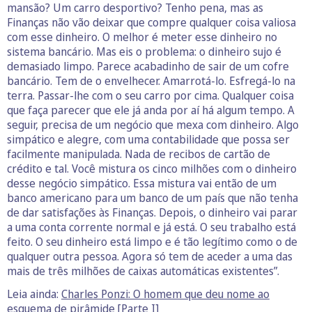
mansão? Um carro desportivo? Tenho pena, mas as
Finanças não vão deixar que compre qualquer coisa valiosa
com esse dinheiro. O melhor é meter esse dinheiro no
sistema bancário. Mas eis o problema: o dinheiro sujo é
demasiado limpo. Parece acabadinho de sair de um cofre
bancário. Tem de o envelhecer. Amarrotá-lo. Esfregá-lo na
terra. Passar-lhe com o seu carro por cima. Qualquer coisa
que faça parecer que ele já anda por aí há algum tempo. A
seguir, precisa de um negócio que mexa com dinheiro. Algo
simpático e alegre, com uma contabilidade que possa ser
facilmente manipulada. Nada de recibos de cartão de
crédito e tal. Você mistura os cinco milhões com o dinheiro
desse negócio simpático. Essa mistura vai então de um
banco americano para um banco de um país que não tenha
de dar satisfações às Finanças. Depois, o dinheiro vai parar
a uma conta corrente normal e já está. O seu trabalho está
feito. O seu dinheiro está limpo e é tão legítimo como o de
qualquer outra pessoa. Agora só tem de aceder a uma das
mais de três milhões de caixas automáticas existentes”.
Leia ainda:
Charles Ponzi: O homem que deu nome ao
esquema de pirâmide [Parte I]