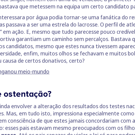
bastava que metessem na equipa um certo candidato p
interessara por água podia tornar-se uma fanática do 
s passava a ser uma estrela do lacrosse. O perfil de atle
” em ação. E, mesmo que tudo parecesse pouco credível
rtiva garantiam um caminho sem percalços. Bastava qu
dos candidatos, mesmo que estes nunca tivessem apareci
versidade, enfim, muitos olhos se fechavam e muitos bo
 causa de certos donativos, certo?
enganou meio-mundo
e ostentação?
inda envolver a alteração dos resultados dos testes nac
s. Mas, em tudo isto, impressiona especialmente com
rem consciência de que estes jamais concordariam com
ão: esses pais estavam mesmo preocupados com os filh
 preço
. Até os pais capazes de violar a lei só para pode