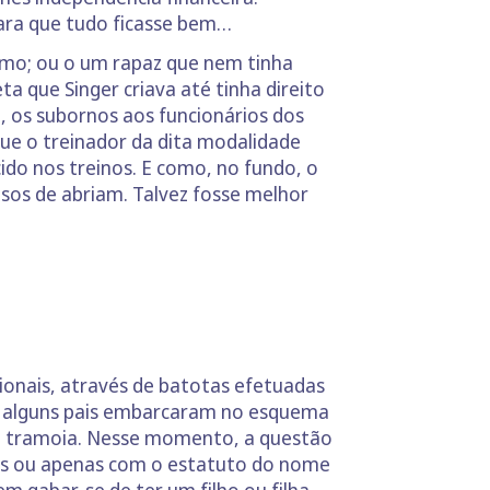
ara que tudo ficasse bem…
remo; ou o um rapaz que nem tinha
ta que Singer criava até tinha direito
, os subornos aos funcionários dos
e o treinador da dita modalidade
do nos treinos. E como, no fundo, o
lsos de abriam. Talvez fosse melhor
ionais, através de batotas efetuadas
o alguns pais embarcaram no esquema
 a tramoia. Nesse momento, a questão
os ou apenas com o estatuto do nome
rem gabar-se de ter um filho ou filha