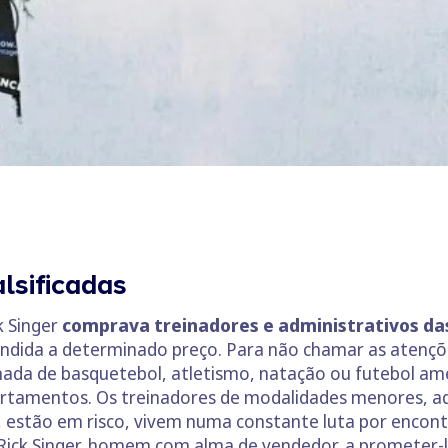
lsificadas
k Singer
comprava treinadores e administrativos da
ndida a determinado preço. Para não chamar as atençõe
da de basquetebol, atletismo, natação ou futebol ame
artamentos. Os treinadores de modalidades menores, aq
 estão em risco, vivem numa constante luta por encont
e Rick Singer, homem com alma de vendedor, a prometer-l