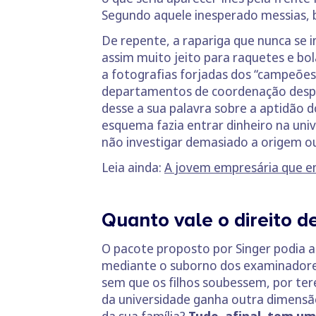
Segundo aquele inesperado messias, 
De repente, a rapariga que nunca se 
assim muito jeito para raquetes e bola
a fotografias forjadas dos “campeões
departamentos de coordenação despo
desse a sua palavra sobre a aptidão 
esquema fazia entrar dinheiro na uni
não investigar demasiado a origem ou
Leia ainda:
A jovem empresária que 
Quanto vale o direito d
O pacote proposto por Singer podia a
mediante o suborno dos examinadore
sem que os filhos soubessem, por te
da universidade ganha outra dimens
da sua família?
Tudo, afinal, tem um