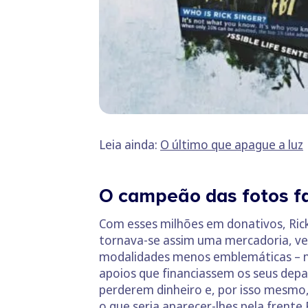
Leia ainda:
O último que apague a luz
O campeão das fotos fa
Com esses milhões em donativos, Ric
tornava-se assim uma mercadoria, ve
modalidades menos emblemáticas – na
apoios que financiassem os seus dep
perderem dinheiro e, por isso mesmo,
o que seria aparecer-lhes pela frent