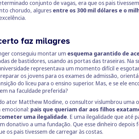
eterminado conjunto de vagas, era que os pais tivesse
nto chorudo, algures
entre os 300 mil dólares e o mil
excelência.
certo faz milagres
inger conseguiu montar um
esquema garantido de ace
das de bastidores, usando as portas das traseiras. Na su
niversidade representava um momento difícil e esgotan
preparar os jovens para os exames de admissão, orientá-
ansição do liceu para o ensino superior. Mas, e se ele
rem na faculdade preferida?
ado ator Matthew Modine, o consultor vislumbrou uma 
a emocional:
pais que queriam dar aos filhos exatam
cometer uma ilegalidade
. E uma ilegalidade que até 
um donativo a uma fundação. Que esse dinheiro depois 
ue os pais tivessem de carregar às costas.