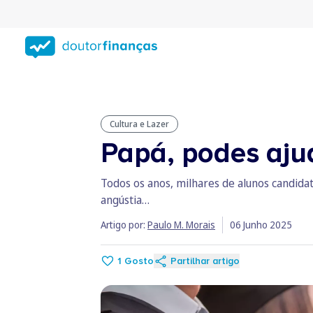
Saltar
para
conteúdo
principal
Cultura e Lazer
Papá, podes aju
Todos os anos, milhares de alunos candidat
angústia…
Artigo por:
Paulo M. Morais
06 Junho 2025
1
Gosto
Partilhar artigo