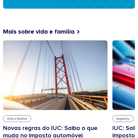
Mais sobre vida e família
Vida e família
Impostos
Novas regras do IUC: Saiba o que
IUC: Sai
muda no imposto automóvel
imposto 