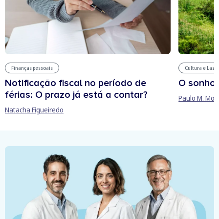
Finanças pessoais
Cultura e Laze
Notificação fiscal no período de
O sonho
férias: O prazo já está a contar?
Paulo M. Mor
Natacha Figueiredo