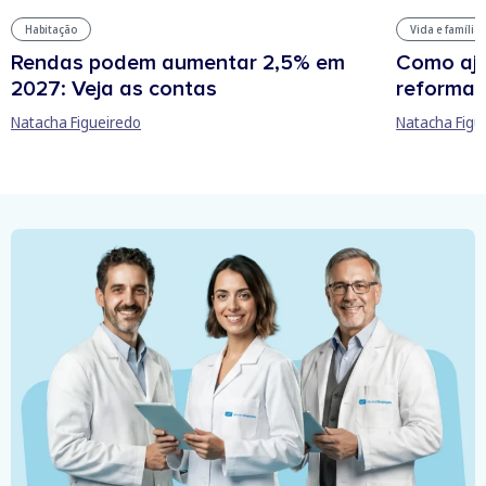
Habitação
Vida e família
Rendas podem aumentar 2,5% em
Como aju
2027: Veja as contas
reforma 
Natacha Figueiredo
Natacha Figu