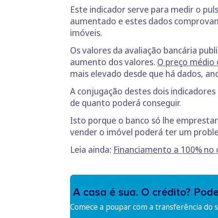
Este indicador serve para medir o pu
aumentado e estes dados comprovam-n
imóveis.
Os valores da avaliação bancária pu
aumento dos valores.
O preço médio 
mais elevado desde que há dados, an
A conjugação destes dois indicadores
de quanto poderá conseguir.
Isto porque o banco só lhe emprestará
vender o imóvel poderá ter um prob
Leia ainda:
Financiamento a 100% no c
A casa é sua. O crédito? Pod
Comece a poupar com a transferência do se