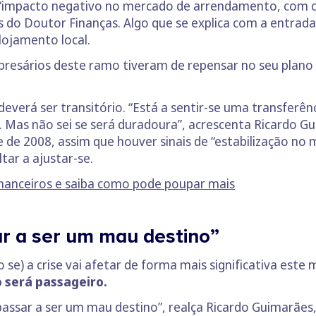
“impacto negativo no mercado de arrendamento, com co
os do Doutor Finanças. Algo que se explica com a entra
lojamento local.
resários deste ramo tiveram de repensar no seu plano 
deverá ser transitório. “Está a sentir-se uma transferê
as não sei se será duradoura”, acrescenta Ricardo Gui
 de 2008, assim que houver sinais de “estabilização no
ar a ajustar-se.
inanceiros e saiba como pode poupar mais
ar a ser um mau destino”
 se) a crise vai afetar de forma mais significativa este
 será passageiro.
passar a ser um mau destino”, realça Ricardo Guimarães