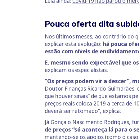
Leia ainda:
Covid-19 não parou o merc
Pouca oferta dita subi
Nos últimos meses, ao contrário do q
explicar esta evolução:
há pouca ofe
estão com níveis de endividamento
E,
mesmo sendo expectável que os 
explicam os especialistas.
“Os preços podem vir a descer”, 
Doutor Finanças Ricardo Guimarães, 
que houver sinais” de que estamos per
preços reais coloca 2019 a cerca de 
deverá ser retomado”, explica.
Já Gonçalo Nascimento Rodrigues, fu
de preços “só aconteça lá para o 
mantendo-se os apoios (como o caso 