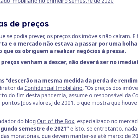
ado imobiliário no primeiro semestre de 2020
das de preços
ue se podia prever, os preços dos imóveis não caíram. E
rta e o mercado não estava a passar por uma bolha
 que os obriguem a realizar negócios à pressa.
preços venham a descer, não deverá ser no imedia
mas “descerão na mesma medida da perda de rendim
diretor da
Confidencial Imobiliário
. “Os preços dos imóv
to do fim desta pandemia, assume o responsável da Conf
10 pontos [dos valores] de 2001, o que mostra que houv
ndador do blog
Out of the Box
, especializado no mercad
segundo semestre de 2021”
e isto, se entretanto, nada
das moratórias, que devem manter-se até março de 202