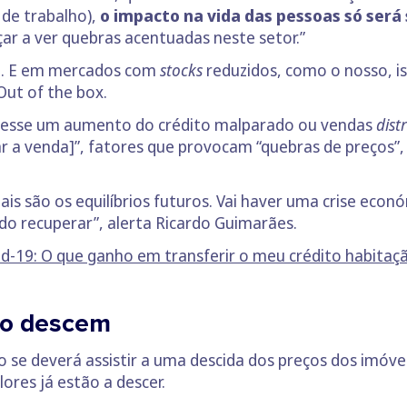
 de trabalho),
o impacto na vida das pessoas só ser
ar a ver quebras acentuadas neste setor.”
a
. E em mercados com
stocks
reduzidos, como o nosso, i
Out of the box.
uvesse um aumento do crédito malparado ou vendas
dist
r a venda]”, fatores que provocam “quebras de preços”
ais são os equilíbrios futuros. Vai haver uma crise e
do recuperar”, alerta Ricardo Guimarães.
-19: O que ganho em transferir o meu crédito habitaç
to descem
 se deverá assistir a uma descida dos preços dos imóv
res já estão a descer.