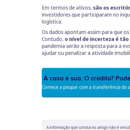
Em termos de ativos,
são os escritó
investidores que participaram no inq
logística.
Os dados apontam assim para que os 
Contudo,
o nível de incerteza é tã
pandemia serão a resposta para a ev
ajudar ou penalizar a atividade imobili
A casa é sua. O crédito? Pod
Comece a poupar com a transferência do se
A informação que consta no artigo não é vincu