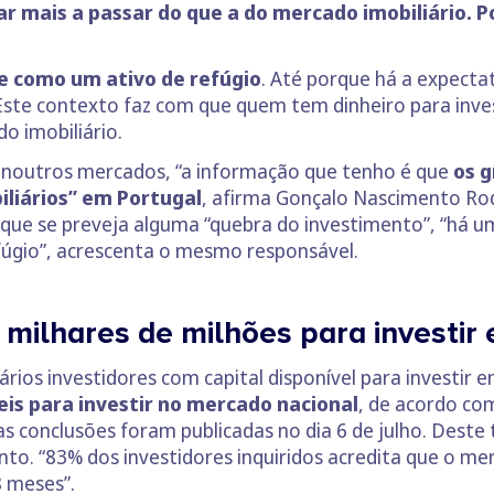
 mais a passar do que a do mercado imobiliário. P
se como um ativo de refúgio
. Até porque há a expecta
Este contexto faz com que quem tem dinheiro para invest
o imobiliário.
r noutros mercados, “a informação que tenho é que
os g
liários” em Portugal
, afirma Gonçalo Nascimento Ro
a que se preveja alguma “quebra do investimento”, “há u
fúgio”, acrescenta o mesmo responsável.
 milhares de milhões para investir
vários investidores com capital disponível para investir 
eis para investir no mercado nacional
, de acordo com
jas conclusões foram publicadas no dia 6 de julho. Deste
nto. “83% dos investidores inquiridos acredita que o me
8 meses”.