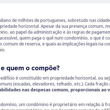
iano de milhões de portugueses, sobretudo nas cidades
priedade horizontal. Apesar da sua presença comum, mu
ino, ao papel da administração e às regras de pagamen
e acessível, quem paga o quê num condomínio, o que é c
o comum de reserva, e quais as implicações legais na 
io.
 e quem o compõe?
ifício é constituído em propriedade horizontal, ou s
comuns (escadas, elevadores, telhado, etc.). Cada fraçã
ilidades nas despesas comuns, proporcionais ao va
ondomínio, um condómino é proprietário em relação à f