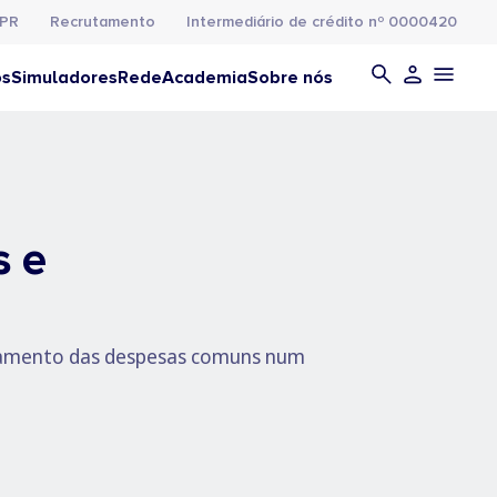
PR
Recrutamento
Intermediário de crédito nº 0000420
os
Simuladores
Rede
Academia
Sobre nós
s e
agamento das despesas comuns num