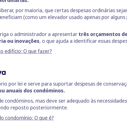
aordinárias.
berar, por maioria, que certas despesas ordinárias seja
eneficiam (como um elevador usado apenas por alguns pis
obriga o administrador a apresentar
três orçamentos de
ria ou inovações
, o que ajuda a identificar essas desp
o edifício: O que fazer?
va
o por lei e serve para suportar despesas de conservaçã
 ou anuais dos condóminos.
e condóminos, mas deve ser adequado às necessidades 
 sendo reposto posteriormente.
o condomínio: O que é?