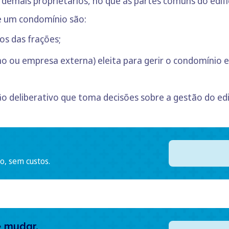
emais proprietários, no que às partes comuns do edifíc
de um condomínio são:
ios das frações;
o ou empresa externa) eleita para gerir o condomínio e
ão deliberativo que toma decisões sobre a gestão do edif
o, sem custos.
e mudar.