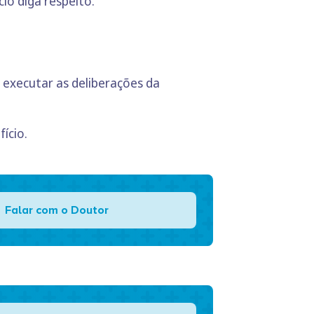
io diga respeito.
 executar as deliberações da
ício.
Falar com o Doutor