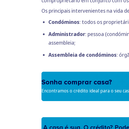
comproprietário em conjunto com os d
Os principais intervenientes na vida 
Condóminos
: todos os proprietár
Administrador
: pessoa (condómin
assembleia;
Assembleia de condóminos
: órg
Sonha comprar casa?
Encontramos o crédito ideal para o seu cas
A casa é sua. O crédito? Pod